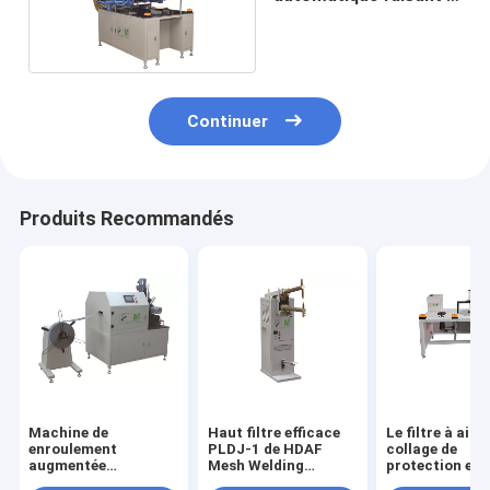
machine le double
côté
Continuer
Produits Recommandés
Machine de
Haut filtre efficace
Le filtre à air d
enroulement
PLDJ-1 de HDAF
collage de
augmentée
Mesh Welding
protection en
automatique de
Machine For Air
caoutchouc fa