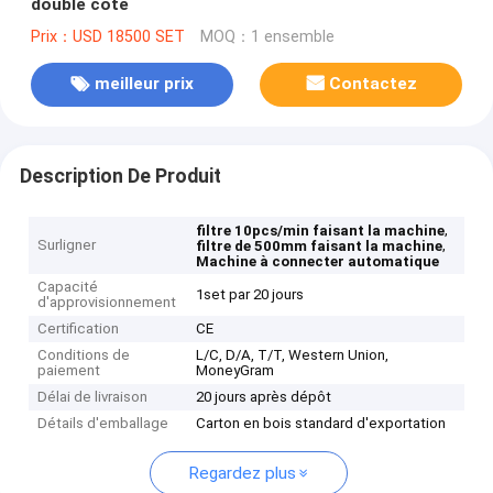
double côté
Prix：USD 18500 SET
MOQ：1 ensemble
meilleur prix
Contactez
Description De Produit
,
filtre 10pcs/min faisant la machine
Surligner
,
filtre de 500mm faisant la machine
Machine à connecter automatique
Capacité
1set par 20 jours
d'approvisionnement
Certification
CE
Conditions de
L/C, D/A, T/T, Western Union,
paiement
MoneyGram
Délai de livraison
20 jours après dépôt
Détails d'emballage
Carton en bois standard d'exportation
Regardez plus