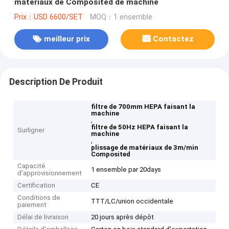
matériaux de Composited de machine
Prix：USD 6600/SET
MOQ：1 ensemble
meilleur prix
Contactez
Description De Produit
filtre de 700mm HEPA faisant la
machine
,
filtre de 50Hz HEPA faisant la
Surligner
machine
,
plissage de matériaux de 3m/min
Composited
Capacité
1 ensemble par 20days
d'approvisionnement
Certification
CE
Conditions de
TTT/LC/union occidentale
paiement
Délai de livraison
20 jours après dépôt