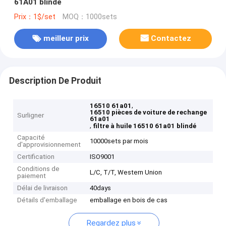
61A01 blindé
Prix：1$/set
MOQ：1000sets
meilleur prix
Contactez
Description De Produit
,
16510 61a01
16510 pièces de voiture de rechange
Surligner
61a01
,
filtre à huile 16510 61a01 blindé
Capacité
10000sets par mois
d'approvisionnement
Certification
ISO9001
Conditions de
L/C, T/T, Western Union
paiement
Délai de livraison
40days
Détails d'emballage
emballage en bois de cas
Regardez plus