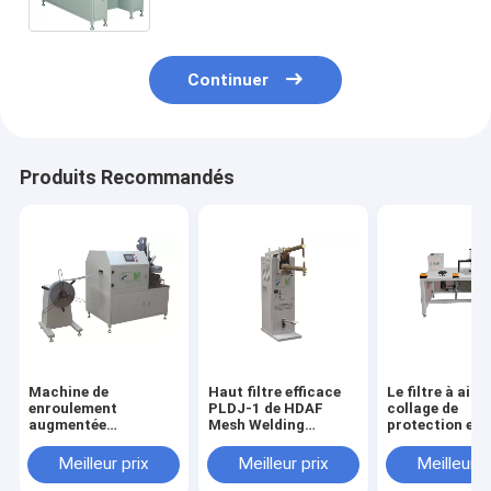
Continuer
Produits Recommandés
Machine de
Haut filtre efficace
Le filtre à air d
enroulement
PLDJ-1 de HDAF
collage de
augmentée
Mesh Welding
protection en
automatique de
Machine For Air
caoutchouc fa
spirale de maille de
le multiple de
Meilleur prix
Meilleur prix
Meilleur p
bonne qualité pour
machine class
les filtres à air
personnalisab