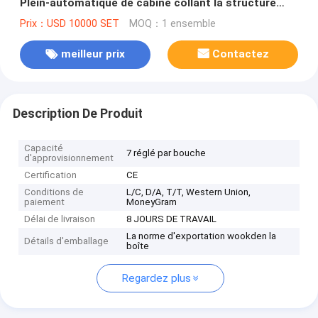
Plein-automatique de cabine collant la structure
métallique de machine
Prix：USD 10000 SET
MOQ：1 ensemble
meilleur prix
Contactez
Description De Produit
Capacité
7 réglé par bouche
d'approvisionnement
Certification
CE
Conditions de
L/C, D/A, T/T, Western Union,
paiement
MoneyGram
Délai de livraison
8 JOURS DE TRAVAIL
La norme d'exportation wookden la
Détails d'emballage
boîte
Regardez plus