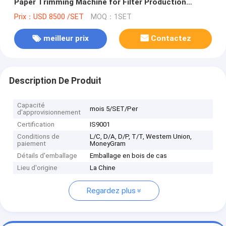
Paper Trimming Machine for Filter Production
Equipment
Prix：USD 8500 /SET
MOQ：1SET
meilleur prix
Contactez
Description De Produit
Capacité
mois 5/SET/Per
d'approvisionnement
Certification
IS9001
Conditions de
L/C, D/A, D/P, T/T, Western Union,
paiement
MoneyGram
Détails d'emballage
Emballage en bois de cas
Lieu d'origine
La Chine
Regardez plus