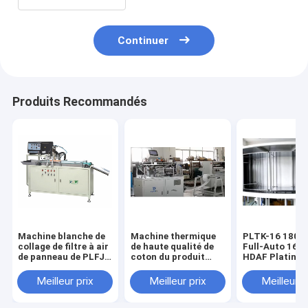
Continuer
Produits Recommandés
Machine blanche de
Machine thermique
PLTK-16 180p
collage de filtre à air
de haute qualité de
Full-Auto 16-S
de panneau de PLFJ-
coton du produit
HDAF Platine
2 utilisée pour faire
PLRB-1 0.46KW
tournante Lign
des filtres
production de
Meilleur prix
Meilleur prix
Meilleur p
d'automobile
durcissement